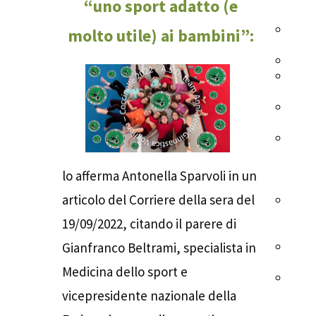
“uno sport adatto (e
facciamo
Cosa
molto utile) ai bambini”:
facc
Imma
Cana
YouT
Movi
artis
Colle
e
cent
lo afferma Antonella Sparvoli in un
estiv
articolo del Corriere della sera del
Cent
Avvi
19/09/2022, citando il parere di
Spor
Cent
Gianfranco Beltrami, specialista in
CONI
Medicina dello sport e
Tea
Anni
vicepresidente nazionale della
Verdi